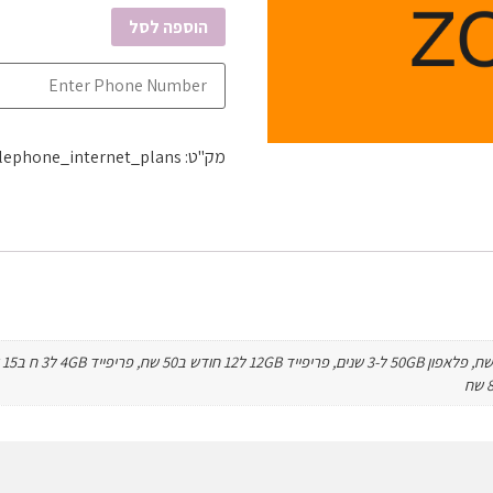
הוספה לסל
מק"ט:
lephone_internet_plans