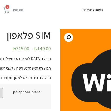
כניסה למערכת
₪
0.00
SIM פלאפון
₪
315.00
–
₪
140.00
חבילות DATA לאינטרנט בתשלום מראש לצורך גלישה וחווית WIFI ברכב.
תקשורת האינטרנט הינה על גבי רשת G
התשלום הינו מראש למשך תקופת המנ
pelephone plans