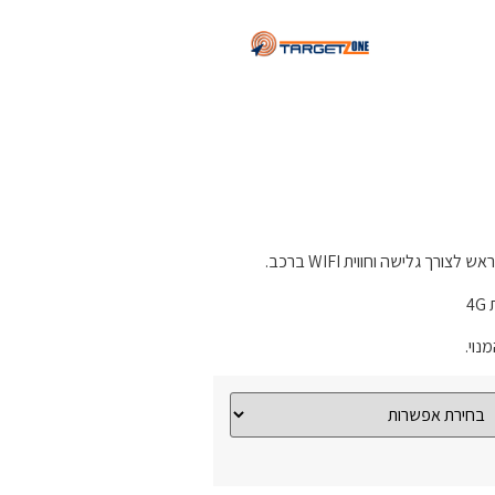
4
וי.