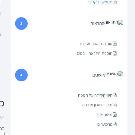
ממשק דסקטופ
:
התראות
2
סוגי התראות מערכת
הוספת התראה – בסיס
מושגים
4
חיווי היחידה על המפה
כת
מצבי חיסכון אנרגיה
מושגי יסוד
האי
פרמטרים
הת