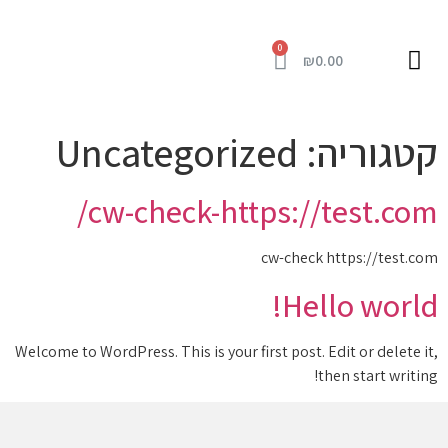
₪
0.00
מרכז מידע
כניסה למערכת
קטגוריה:
Uncategorized
cw-check-https://test.com/
cw-check https://test.com
Hello world!
Welcome to WordPress. This is your first post. Edit or delete it,
then start writing!